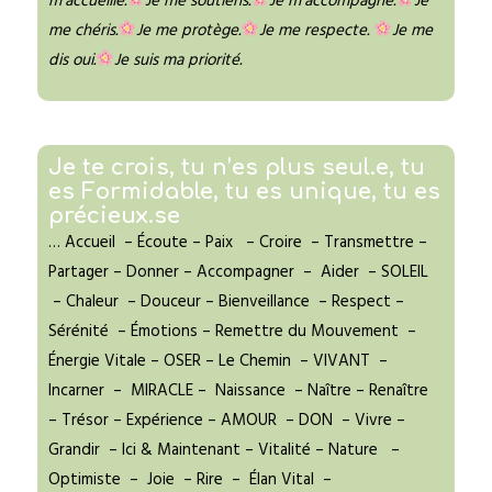
m’accueille.
Je me soutiens.
Je m’accompagne.
Je
me chéris.
Je me protège.
Je me respecte.
Je
me
dis oui.
Je suis ma priorité.
Je te crois, tu n’es plus seul.e, tu
es Formidable, tu es unique, tu es
précieux.se
… Accueil – Écoute – Paix – Croire – Transmettre –
Partager – Donner – Accompagner – Aider – SOLEIL
– Chaleur – Douceur – Bienveillance – Respect –
Sérénité – Émotions – Remettre du Mouvement –
Énergie Vitale – OSER –
Le Chemin – VIVANT –
Incarner – MIRACLE – Naissance – Naître – Renaître
– Trésor – Expérience – AMOUR – DON – Vivre –
Grandir – Ici & Maintenant – Vitalité – Nature –
Optimiste – Joie – Rire – Élan Vital –