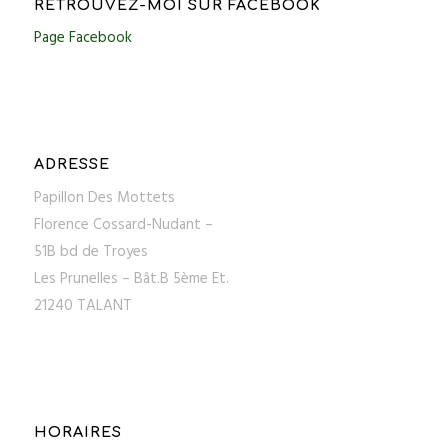
RETROUVEZ-MOI SUR FACEBOOK
Page Facebook
ADRESSE
Papillon Des Mottets
Florence Cossard-Nudant –
51B bd de Troyes
Les Prunelles – Bât.B 5ème Et.
21240 TALANT
HORAIRES